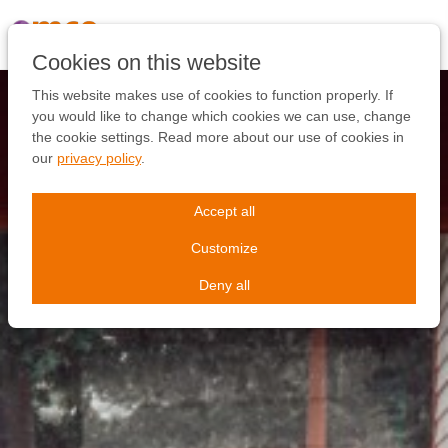
Skip
links
Jump
Cookies on this website
to
the
This website makes use of cookies to function properly. If
content
you would like to change which cookies we can use, change
Jump
the cookie settings. Read more about our use of cookies in
to
our
privacy policy
.
the
navigation
Accept all
Customize
Deny all