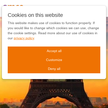
Skip
links
Jump
Cookies on this website
to
the
This website makes use of cookies to function properly. If
content
you would like to change which cookies we can use, change
Jump
the cookie settings. Read more about our use of cookies in
to
our
privacy policy
.
the
navigation
Accept all
Customize
Deny all